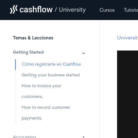
/ University
Cursos
Tutori
Universi
Temas & Lecciones
Getting Started
Cómo registrarte en Cashflow
Getting your business started
How to invoice your
customers.
How to record customer
payments.
Accounting