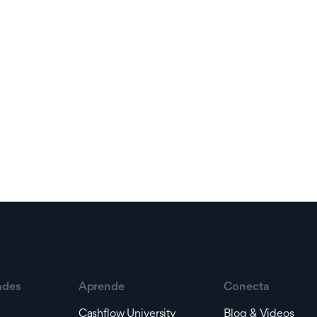
ades
Aprende
Conecta
Cashflow University
Blog & Videos