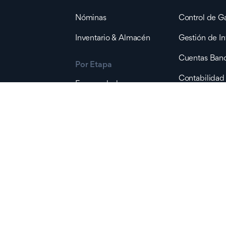
Nóminas
Control de G
Inventario & Almacén
Gestión de In
Cuentas Banc
Por Etapa
Contabilidad
Emprendedores
Reportería
Negocios Pequeños
Costos de Im
Negocios Medianos
Ordenes de 
©2023 cashflow.do
Términos
Privaci