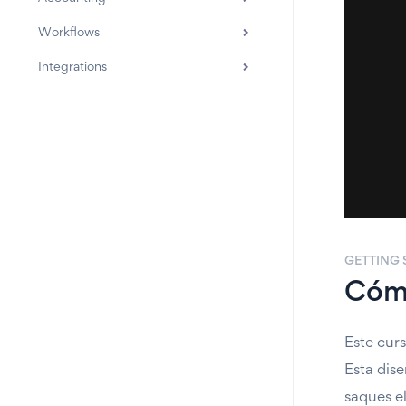
Workflows
Integrations
GETTING 
Cómo
Este cur
Esta dis
saques e