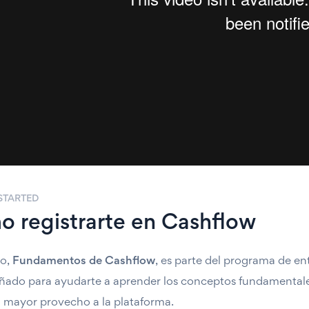
STARTED
 registrarte en Cashflow
so,
Fundamentos de Cashflow
, es parte del programa de e
eñado para ayudarte a aprender los conceptos fundamentale
l mayor provecho a la plataforma.