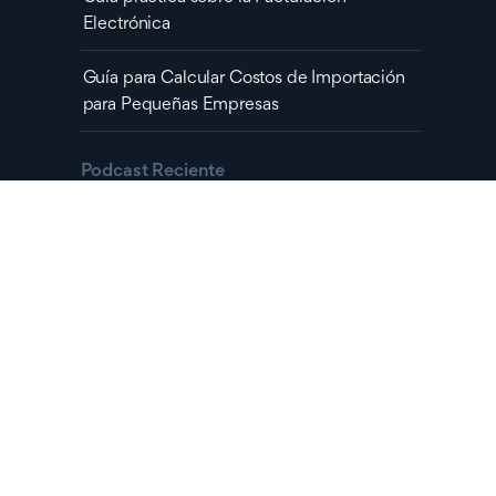
Electrónica
Guía para Calcular Costos de Importación
para Pequeñas Empresas
Podcast Reciente
EPISODIO #15
Consejos para sobrevivir una crisis o
recesión