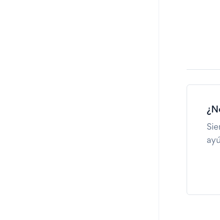
¿N
Sie
ayú