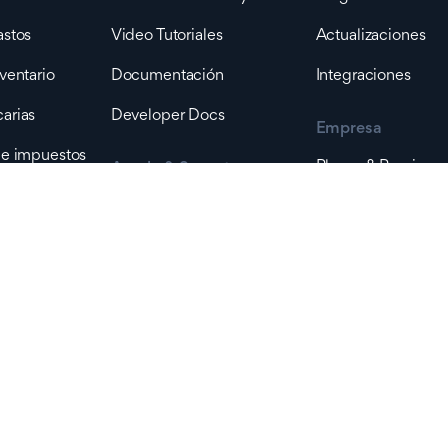
astos
Video Tutoriales
Actualizaciones
ventario
Documentación
Integraciones
arias
Developer Docs
Empresa
 e impuestos
Planes & Precios
Ayuda & Soporte
Soporte
Contacta Ventas
portación
Estado de plataforma
Sobre Nosotros
Producción
Contáctanos
dad