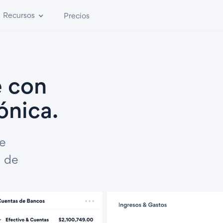
Recursos
Precios
e con
ónica.
te
l de