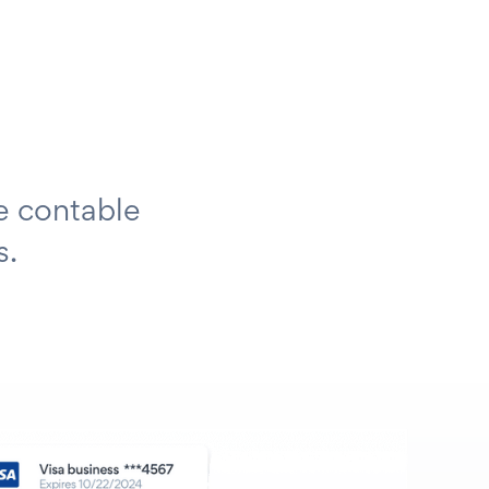
a
e contable
s.