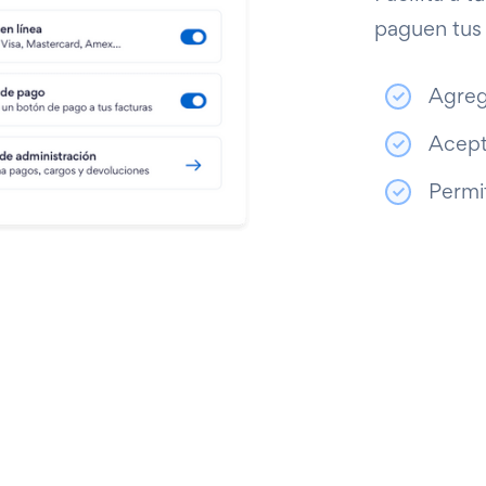
paguen tus 
Agreg
Acept
Permit