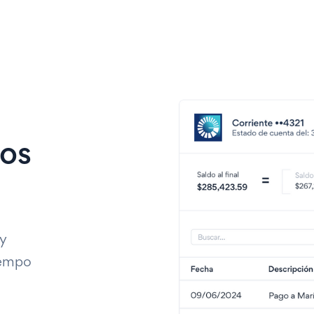
ros
 y
iempo