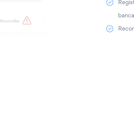
Regist
banca
Recon