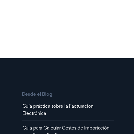
Como registrar los gastos de tu
1:16
negocio en Cashflow.
Como registrar cheques y pagos en
1:07
Cashflow.
Generando reportes
Como generar reportes en Cashflow.
0:42
Desde el Blog
Guía práctica sobre la Facturación
Electrónica
Guía para Calcular Costos de Importación