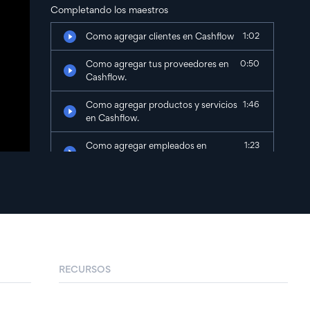
Completando los maestros
Como agregar clientes en Cashflow
1:02
Como agregar tus proveedores en
0:50
Cashflow.
Como agregar productos y servicios
1:46
en Cashflow.
Como agregar empleados en
1:23
Cashflow.
Como agregar tus cuentas de banco
1:21
en Cashflow.
Acciones operativas
Como crear facturas en Cashflow.
1:14
RECURSOS
Como recibir pagos de tus clientes en
1:08
Cashflow.